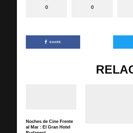
0
0
SHARE
RELA
Noches de Cine Frente
al Mar : El Gran Hotel
Budapest