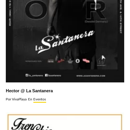
Hector @ La Santanera
Por
VivaPlaya
En
Eventos