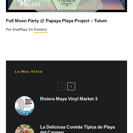
Full Moon Party @ Papaya Playa Project – Tulum
Por
VivaPlaya
En
Eventos
Lo Mas Visto
Riviera Maya Vinyl Market 3
La Deliciosa Comida Típica de Playa
del Carmen