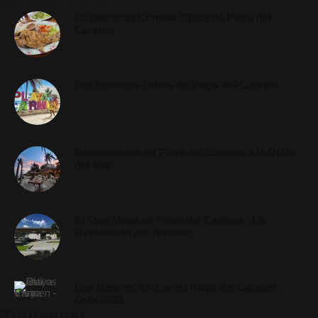
La Deliciosa Comida Típica de Playa del
Carmen
Las Famosas Letras de Playa del Carmen
Restaurantes en Playa del Carmen a la Orilla
del Mar
El Tren Maya en Playa del Carmen : La
Revolución del Turismo
Los Mejores Antros en Playa del Carmen :
Guía 2023
Síguenos!