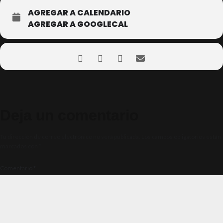
AGREGAR A CALENDARIO
AGREGAR A GOOGLECAL
Deja un comentario
Tu dirección de correo electrónico no será publicada.
Los campos obligatorios están
marcados con
*
Comentario
*