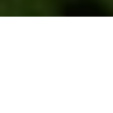
xaviercasillasfoodstylist
En la parte más al sur de Playa del Carmen se encuentra
Playacar
. Este lujoso desarrollo no solo alberga casas y
condominios de alta gama, hoteles todo incluido y playas
increíbles. En su interior también hay un gran campo de golf,
una zona arqueológica, un parque aviario, una pequeña área
comercial y varios restaurantes.