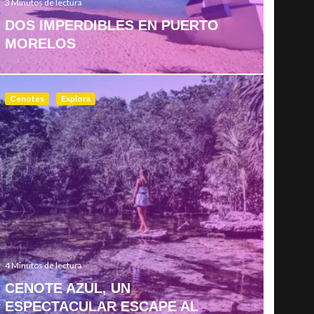
3 Minutos de lectura
DOS IMPERDIBLES EN PUERTO
MORELOS
Cenotes
Explora
4 Minutos de lectura
CENOTE AZUL, UN
ESPECTACULAR ESCAPE AL