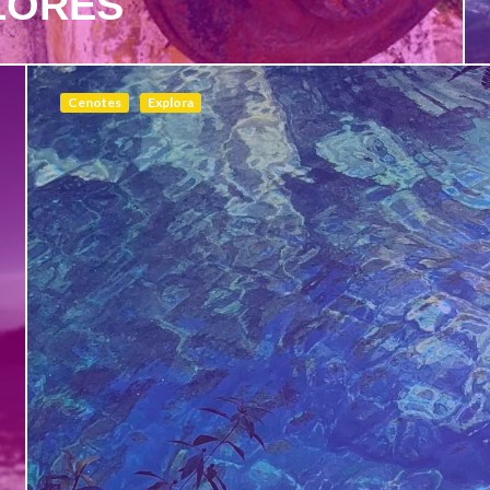
LORES
Cenotes
Explora